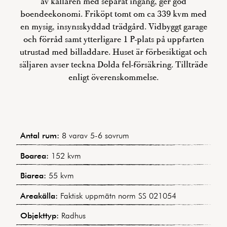
av källaren med separat ingång, ger god
boendeekonomi. Friköpt tomt om ca 339 kvm med
en mysig, insynsskyddad trädgård. Vidbyggt garage
och förråd samt ytterligare 1 P-plats på uppfarten
utrustad med billaddare. Huset är förbesiktigat och
säljaren avser teckna Dolda fel-försäkring. Tillträde
enligt överenskommelse.
Antal rum:
8 varav 5-6 sovrum
Boarea:
152 kvm
Biarea:
55 kvm
Areakälla:
Faktisk uppmätn norm SS 021054
Objekttyp:
Radhus