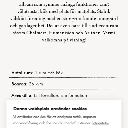
allrum som rymmer många funktioner samt
välutrustat kök med plats för matplats. Stabil,
välskött förening med en stor grönskande innergård
och gästlägenhet. Det är även nära till studiecentrum
såsom Chalmers, Humanisten och Artisten. Varmt
välkomna på visning!
Antal rum:
1 rum och kök
Boarea:
36 kvm
Areakälla:
Enl förvaltarens information
Objekttyp:
Bostadsrätt
Denna webbplats använder cookies
Vi använder cookies för att analysera trafik, anpassa
Område:
Johanneberg / Almedal
marknadsföring och för sociala mediefunktioner.
Integritets-