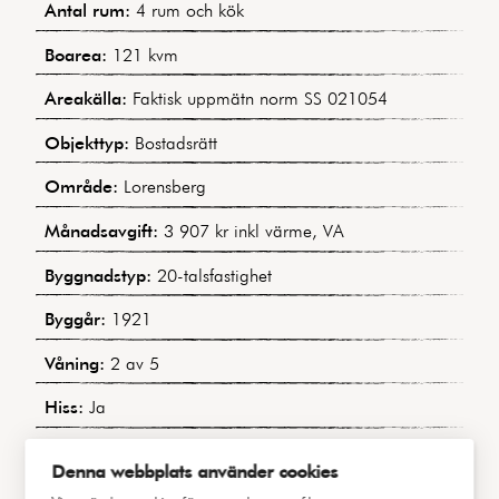
Antal rum:
4 rum och kök
Boarea:
121 kvm
Areakälla:
Faktisk uppmätn norm SS 021054
Objekttyp:
Bostadsrätt
Område:
Lorensberg
Månadsavgift:
3 907 kr inkl värme, VA
Byggnadstyp:
20-talsfastighet
Byggår:
1921
Våning:
2 av 5
Hiss:
Ja
Lägenhetsnummer:
6 / 1202
Denna webbplats använder cookies
Andel i föreningen:
3,13%