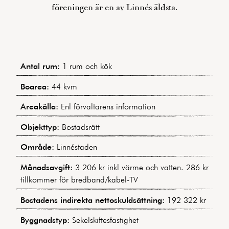
föreningen är en av Linnés äldsta.
Antal rum:
1 rum och kök
Boarea:
44 kvm
Areakälla:
Enl förvaltarens information
Objekttyp:
Bostadsrätt
Område:
Linnéstaden
Månadsavgift:
3 206 kr inkl värme och vatten. 286 kr
tillkommer för bredband/kabel-TV
Bostadens indirekta nettoskuldsättning:
192 322 kr
Byggnadstyp:
Sekelskiftesfastighet