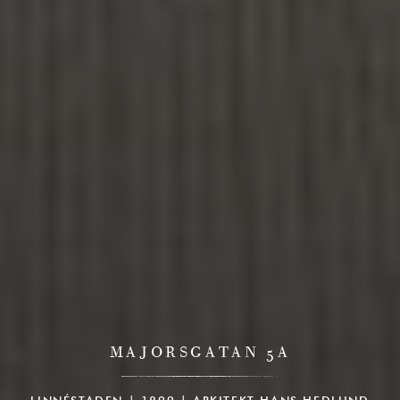
MAJORSGATAN 5A
LINNÉSTADEN | 1899 | ARKITEKT HANS HEDLUND