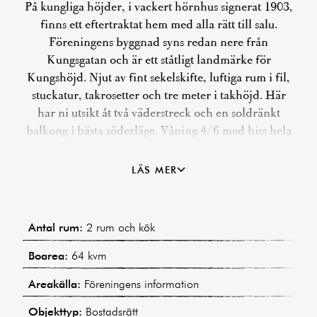
På kungliga höjder, i vackert hörnhus signerat 1903,
finns ett eftertraktat hem med alla rätt till salu.
Föreningens byggnad syns redan nere från
Kungsgatan och är ett ståtligt landmärke för
Kungshöjd. Njut av fint sekelskifte, luftiga rum i fil,
stuckatur, takrosetter och tre meter i takhöjd. Här
har ni utsikt åt två väderstreck och en soldränkt
balkong i bästa söderläge. Våning 4/6 med hiss hela
vägen upp. Ytterst välskött bostadsrättförening med
mycket god ekonomi med prunkande innergård
LÄS MER
med utekök och loungemöbler. Blygsam avgift om
endast 1810 kr där bredband ingår. Här är det bara
att flytta in direkt då både kök och badrum
Antal rum:
2 rum och kök
renoverats och är av mycket hög klass. Kan livet på
Kungshöjd bli bättre än såhär? Förmodligen inte.
Boarea:
64 kvm
Välkomna att känna efter själva på visning!
Areakälla:
Föreningens information
Objekttyp:
Bostadsrätt