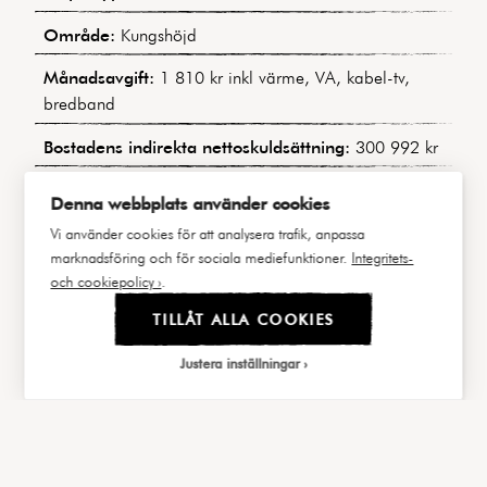
Område:
Kungshöjd
Månadsavgift:
1 810 kr inkl värme, VA, kabel-tv,
bredband
Bostadens indirekta nettoskuldsättning:
300 992 kr
Byggnadstyp:
Sekelskiftesfastighet
Denna webbplats använder cookies
Byggår:
1903
Vi använder cookies för att analysera trafik, anpassa
marknadsföring och för sociala mediefunktioner.
Integritets-
Våning:
4 av 6
och cookiepolicy ›
.
Hiss:
Ja
TILLÅT ALLA COOKIES
Lägenhetsnummer:
413 / 1401
Justera inställningar
Andel i föreningen:
3,02%
|||
FAKTA
BILDER
Välj cookies
Andel av årsavgift:
3,02%