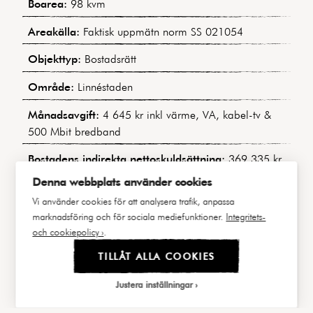
Boarea:
98 kvm
Areakälla:
Faktisk uppmätn norm SS 021054
Objekttyp:
Bostadsrätt
Område:
Linnéstaden
Månadsavgift:
4 645 kr inkl värme, VA, kabel-tv &
500 Mbit bredband
Bostadens indirekta nettoskuldsättning:
369 335 kr
Denna webbplats använder cookies
Byggnadstyp:
Sekelskiftesfastighet
Vi använder cookies för att analysera trafik, anpassa
Byggår:
1905
marknadsföring och för sociala mediefunktioner.
Integritets-
och cookiepolicy ›
.
Våning:
5 av 5
TILLÅT ALLA COOKIES
Hiss:
Nej
Justera inställningar
Lägenhetsnummer:
00019