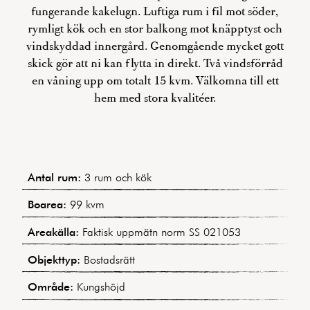
fungerande kakelugn. Luftiga rum i fil mot söder,
rymligt kök och en stor balkong mot knäpptyst och
vindskyddad innergård. Genomgående mycket gott
skick gör att ni kan flytta in direkt. Två vindsförråd
en våning upp om totalt 15 kvm. Välkomna till ett
hem med stora kvalitéer.
Antal rum:
3 rum och kök
Boarea:
99 kvm
Areakälla:
Faktisk uppmätn norm SS 021053
Objekttyp:
Bostadsrätt
Område:
Kungshöjd