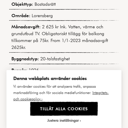
Objekttyp:
Bostadsrätt
Område:
Lorensberg
Månadsavgift:
2 625 kr Ink. Vatten, värme och
grundutbud TV. Obligatoriskt tillägg för balkong
tillkommer på 75kr. From 1/1-2023 månadsavgift
2625kr.
Byggnadstyp:
20-talsfastighet
Byggår:
1926
Denna webbplats använder cookies
Våning:
3 av 5
Vi använder cookies för att analysera trafik, anpassa
Hiss:
Ja
marknadsföring och för sociala mediefunktioner.
Integritets-
och cookiepolicy ›
.
Lägenhetsnummer:
19 / 1302
TILLÅT ALLA COOKIES
Andel i föreningen:
3,59%
Justera inställningar
Balkong/Uteplats:
Ja