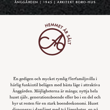
ÄNGGÅRDEN | 1945 | ARKITEKT BORO-HUS
En gedigen och mycket rymlig flerfamiljsvilla i
härlig funkisstil belägen med bästa läge i attraktiva
Änggården. Möjligheterna är många; nyttja hela
huset själv, generationsboende eller bo i en del och
hyr ut resten för en stark boendeekonomi. Huset
disponeras i dagsläget med två lägenheter, en på