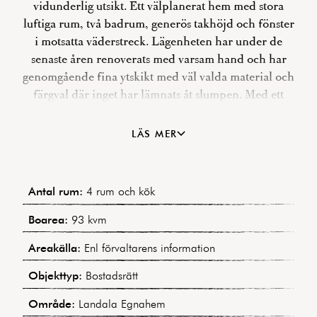
vidunderlig utsikt. Ett välplanerat hem med stora
luftiga rum, två badrum, generös takhöjd och fönster
i motsatta väderstreck. Lägenheten har under de
senaste åren renoverats med varsam hand och har
genomgående fina ytskikt med väl valda material och
färgval där inget har lämnats åt slumpen. Med ett
fenomenalt läge på en rofylld gata i lugna kvarter
uppe på Egnahemshöjden erbjuds nu en unik chans
LÄS MER
att bli ägare till denna underbara fyra, - ovanligt stor
för området. Välskött fastighet i en välmående
förening med exceptionellt låg belåning. Varmt
Antal rum:
4 rum och kök
välkomna på visning!
Boarea:
93 kvm
Areakälla:
Enl förvaltarens information
Objekttyp:
Bostadsrätt
Område:
Landala Egnahem