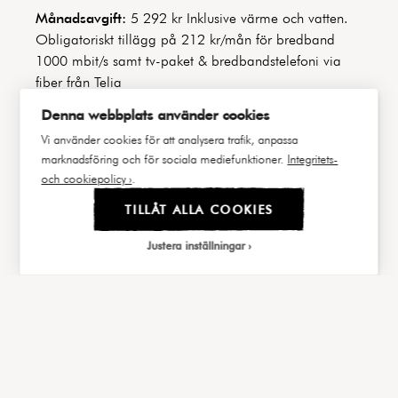
Månadsavgift:
5 292 kr Inklusive värme och vatten.
Obligatoriskt tillägg på 212 kr/mån för bredband
1000 mbit/s samt tv-paket & bredbandstelefoni via
fiber från Telia
Denna webbplats använder cookies
Byggnadstyp:
Gathus
Vi använder cookies för att analysera trafik, anpassa
Byggår:
1929
marknadsföring och för sociala mediefunktioner.
Integritets-
och cookiepolicy ›
.
Våning:
2 av 3
TILLÅT ALLA COOKIES
Hiss:
Nej
Justera inställningar
Lägenhetsnummer:
23 & 24 / 1102
Andel i föreningen:
1,94726%
|||
FAKTA
BILDER
Välj cookies
Andel av årsavgift:
1,94726%
Balkong/Uteplats:
Nej
Cookies är små textfiler som webbservern lagrar
på din dator när du besöker webbplatsen.